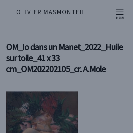
OLIVIER MASMONTEIL
MENU
OM_Io dans un Manet_2022_Huile
sur toile_41 x 33
cm_OM202202105_cr. A.Mole