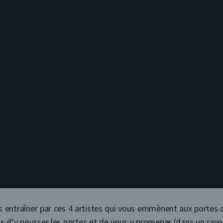
s entraîner par ces 4 artistes qui vous emmènent aux portes d
s d’y pousser les portes et de vous y promener (dans un ray