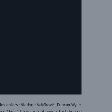
es enfers : Vladimir Veličković, Duncan Wylie,
on d’1km, 1 heure max et avec attestation de