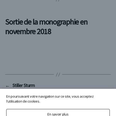
Sortie de la monographie en
novembre 2018
←
Stiller Sturm
→
Reflet sur la Rangitata, La Mémoire de la Peinture
En poursuivant votre navigation sur ce site, vous acceptez
l'utilisation de cookies.
En savoir plus