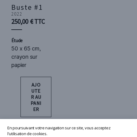
Buste #1
2022
250,00
€
TTC
Étude
50 x 65 cm,
crayon sur
papier
AJO
UTE
R AU
PANI
ER
En poursuivant votre navigation sur ce site, vous acceptez
l'utilisation de cookies.