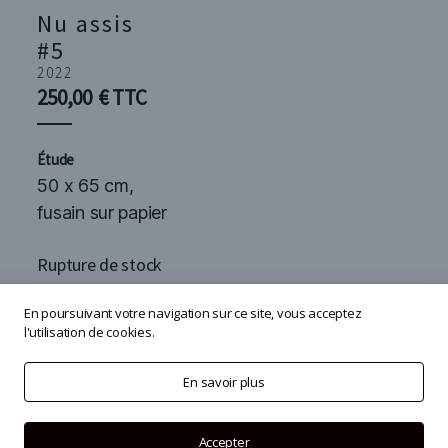
Nu assis
#5
2022
250,00
€
TTC
Étude
50 x 65 cm,
fusain sur papier
Rupture de stock
En poursuivant votre navigation sur ce site, vous acceptez
l'utilisation de cookies.
En savoir plus
© 2026
Olivier Masmonteil
Accepter