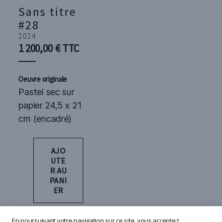
Sans titre
#28
2024
1 200,00
€
TTC
Oeuvre originale
Pastel sec sur
papier 24,5 x 21
cm (encadré)
AJO
UTE
R AU
PANI
ER
En poursuivant votre navigation sur ce site, vous acceptez